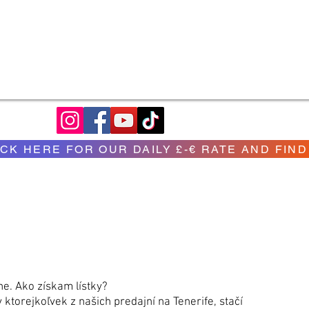
ICK HERE FOR OUR DAILY £-€ RATE AND FIND
Get the best value for your money on Tenerife tours and attractions w
Excursions. We offer a wide range of options to suit every taste and b
ct us today to learn more and start saving money on your next adve
ine. Ako získam lístky?
ktorejkoľvek z našich predajní na Tenerife, stačí