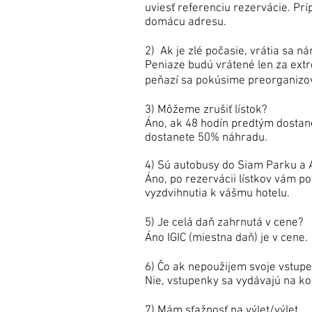
uviesť referenciu rezervácie. P
domácu adresu.
2) Ak je zlé počasie, vrátia sa 
Peniaze budú vrátené len za ex
peňazí sa pokúsime preorganizova
3) Môžeme zrušiť lístok?
Áno, ak 48 hodín predtým dostane
dostanete 50% náhradu.
4) Sú autobusy do Siam Parku a
Áno, po rezervácii lístkov vám p
vyzdvihnutia k vášmu hotelu.
5) Je celá daň zahrnutá v cene?
Áno IGIC (miestna daň) je v cene.
6) Čo ak nepoužijem svoje vstu
Nie, vstupenky sa vydávajú na 
7) Mám sťažnosť na výlet/výlet