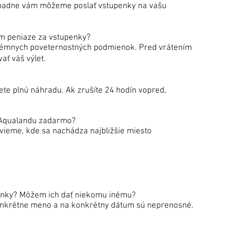
rípadne vám môžeme poslať vstupenky na vašu
nám peniaze za vstupenky?
trémnych poveternostných podmienok. Pred vrátením
ť váš výlet.
te plnú náhradu. Ak zrušíte 24 hodín vopred,
 Aqualandu zadarmo?
ovieme, kde sa nachádza najbližšie miesto
penky? Môžem ich dať niekomu inému?
konkrétne meno a na konkrétny dátum sú neprenosné.