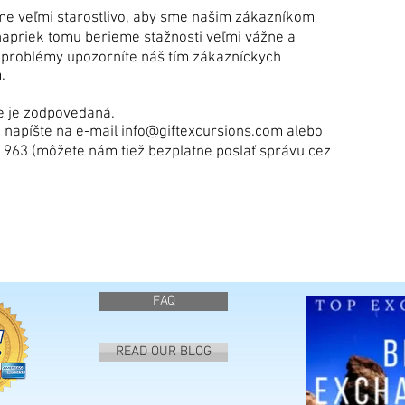
áme veľmi starostlivo, aby sme našim zákazníkom
, napriek tomu berieme sťažnosti veľmi vážne a
 problémy upozorníte náš tím zákazníckych
.
ie je zodpovedaná.
napíšte na e-mail info@giftexcursions.com alebo
43 963 (môžete nám tiež bezplatne poslať správu cez
FAQ
READ OUR BLOG