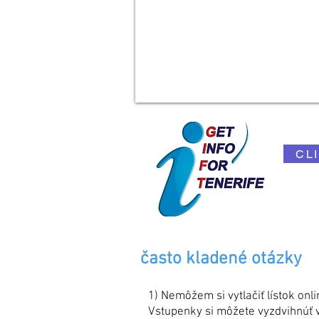
CL
"
Gift
Conta
často kladené otázky
1) Nemôžem si vytlačiť lístok onl
Vstupenky si môžete vyzdvihnúť v 