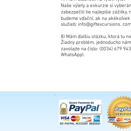
Naše výlety a exkurzie si vyber
zabezpečili tie najlepšie zážitky
budeme vďační, ak na akékoľvek
služieb: info@giftexcursions. com
8) Mám ďalšiu otázku, ktorá tu n
Žiadny problém, jednoducho nám 
zavolajte na číslo: (0034) 679 9
WhatsApp).